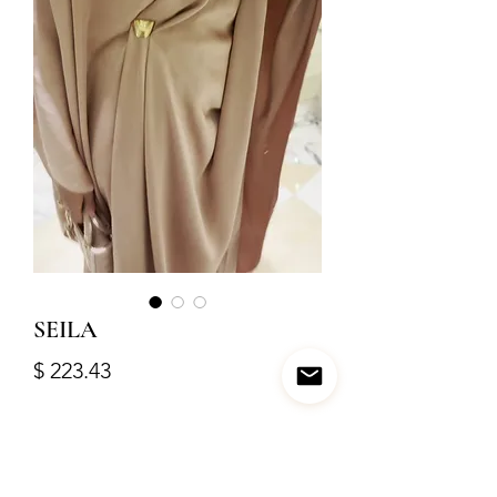
SEILA
Price
$ 223.43
Size
*