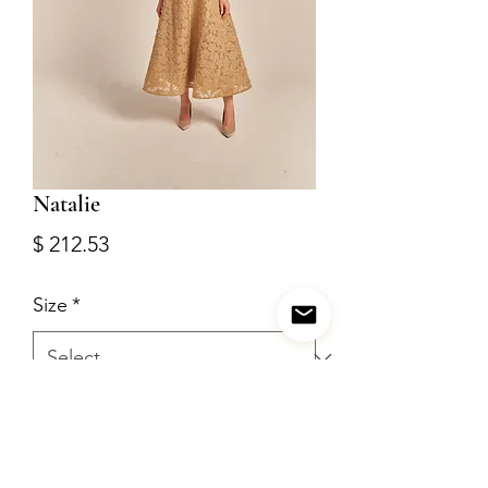
Natalie
Price
$ 212.53
Size
*
Quantity
*